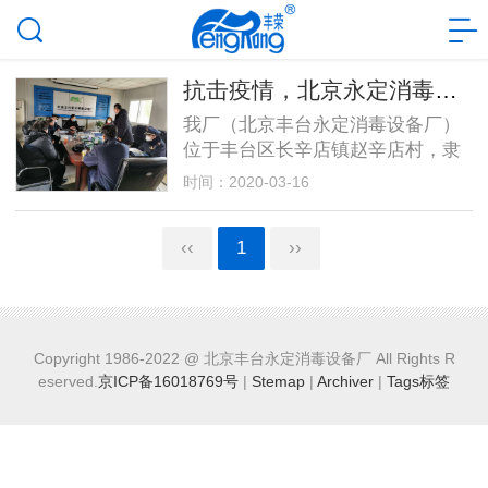
抗击疫情，北京永定消毒设备厂紧急行动
我厂（北京丰台永定消毒设备厂）
位于丰台区长辛店镇赵辛店村，隶
属医疗器械行业，35年专业生产医
时间：2020-03-16
用环氧乙烷灭菌器，质量、口碑在
行业内位居龙头，产品销售全国三
‹‹
1
››
十个省市
Copyright 1986-2022 @ 北京丰台永定消毒设备厂 All Rights R
eserved.
京ICP备16018769号
|
Stemap
|
Archiver
|
Tags标签